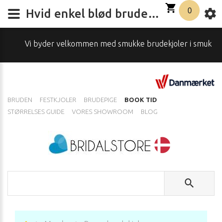
0
Hvid enkel blød brudekjole med ærmer
Vi byder velkommen med smukke brudekjoler i smukke omgiv
BRUDEN
FESTKJOLER
BRUDEPIGE
BOOK TID
STØRRELSES GUIDE
VORES SHOWROOM
BLOG