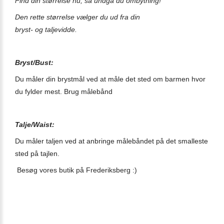
Find
din størrelse nu, så undgå du ombytning!
Den rette størrelse vælger du ud fra din
bryst- og taljevidde.
Bryst/Bust:
Du måler din brystmål ved at måle det sted om barmen hvor
du fylder mest. Brug målebånd
Talje/Waist:
Du måler taljen ved at anbringe målebåndet på det smalleste
sted på tajlen.
Besøg vores butik på Frederiksberg :)