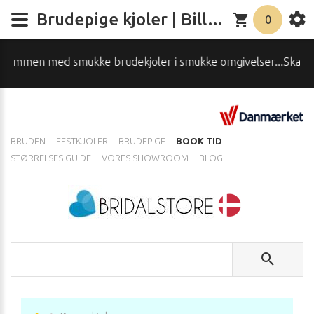
Brudepige kjoler | Billige brudepigekjoler til børn | bridalstore
0
kjoler i smukke omgivelser...Skal du have hjælp, spørg os -
BRUDEN
FESTKJOLER
BRUDEPIGE
BOOK TID
STØRRELSES GUIDE
VORES SHOWROOM
BLOG