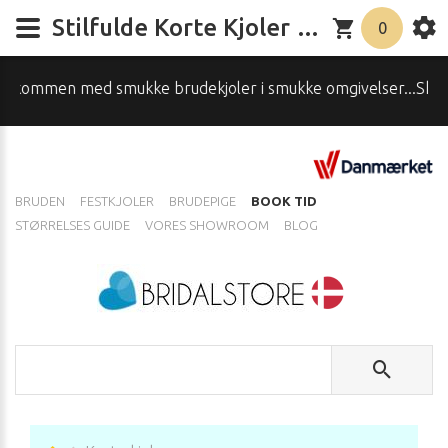
Stilfulde Korte Kjoler til Alle Anledninger – Elegante og Trendy Designs
0
udekjoler i smukke omgivelser...Skal du have hjælp, spørg o
BRUDEN
FESTKJOLER
BRUDEPIGE
BOOK TID
STØRRELSES GUIDE
VORES SHOWROOM
BLOG