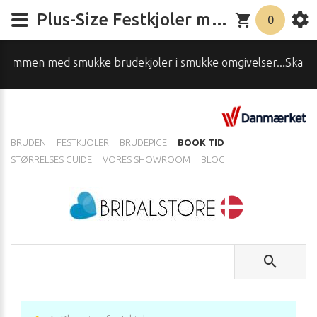
Plus-Size Festkjoler med og uden Ærmer - Elegante Kjoler til Alle Anledninger
0
ler i smukke omgivelser...Skal du have hjælp, spørg os - Ri
BRUDEN
FESTKJOLER
BRUDEPIGE
BOOK TID
STØRRELSES GUIDE
VORES SHOWROOM
BLOG