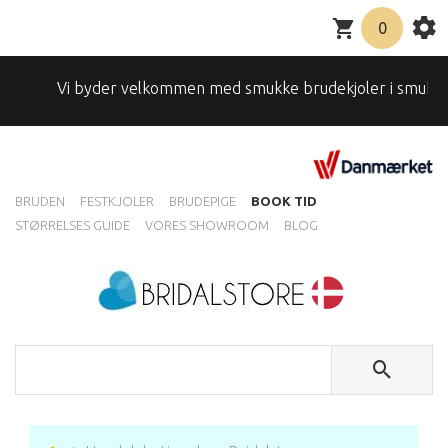
0
Vi byder velkommen med smukke brudekjoler i smukke omgi
BRUDEN
FESTKJOLER
BRUDEPIGE
BOOK TID
STØRRELSES GUIDE
VORES SHOWROOM
BLOG