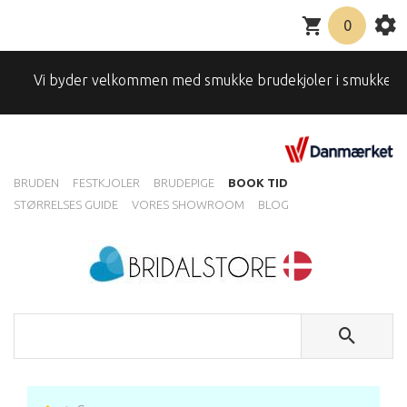
0
Vi byder velkommen med smukke brudekjoler i smukke omgivels
BRUDEN
FESTKJOLER
BRUDEPIGE
BOOK TID
STØRRELSES GUIDE
VORES SHOWROOM
BLOG