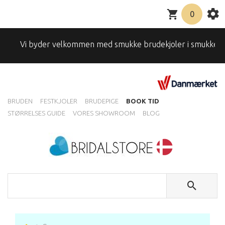
0
Vi byder velkommen med smukke brudekjoler i smukke omgivel
BRUDEN
FESTKJOLER
BRUDEPIGE
BOOK TID
STØRRELSES GUIDE
VORES SHOWROOM
BLOG