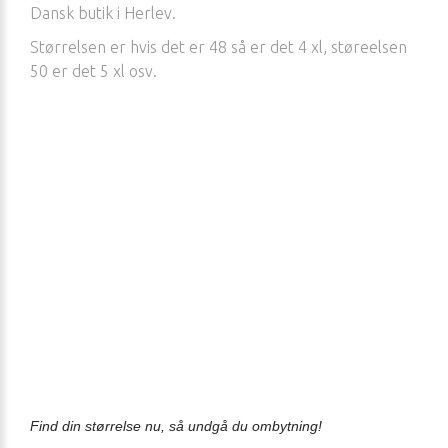
Dansk butik i Herlev.
Størrelsen er hvis det er 48 så er det 4 xl, støreelsen
50 er det 5 xl osv.
Up to size 44. Pink party dress, with lightweight fabric.
Also available in the store in Glostrup.
Delivery of the party dress is approx. 5 business
days.
Normal in size.
A fall in cut.
Find
din størrelse nu, så undgå du ombytning!