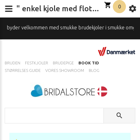
0
" enkel kjole med flot åben ryg "
der velkommen med smukke brudekjoler i smukke omgivelser...S
BRUDEN
FESTKJOLER
BRUDEPIGE
BOOK TID
STØRRELSES GUIDE
VORES SHOWROOM
BLOG