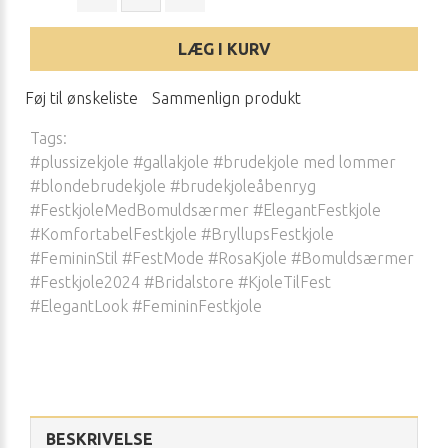
LÆG I KURV
Føj til ønskeliste
Sammenlign produkt
Tags:
#plussizekjole #gallakjole #brudekjole med lommer
#blondebrudekjole #brudekjoleåbenryg
#FestkjoleMedBomuldsærmer #ElegantFestkjole
#KomfortabelFestkjole #BryllupsFestkjole
#FemininStil #FestMode #RosaKjole #Bomuldsærmer
#Festkjole2024 #Bridalstore #KjoleTilFest
#ElegantLook #FemininFestkjole
BESKRIVELSE