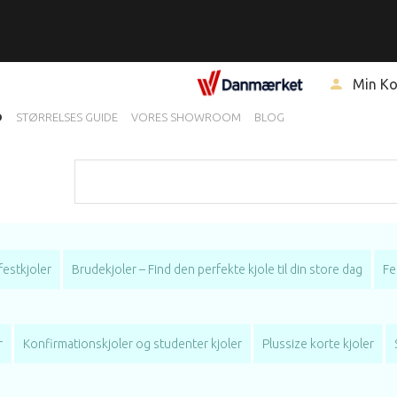
V
Min K
D
STØRRELSES GUIDE
VORES SHOWROOM
BLOG
festkjoler
Brudekjoler – Find den perfekte kjole til din store dag
Fe
r
Konfirmationskjoler og studenter kjoler
Plussize korte kjoler