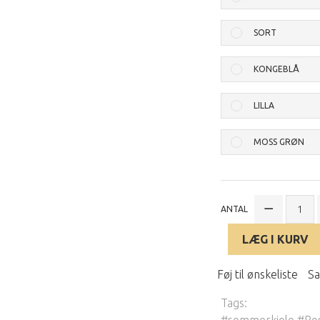
SORT
KONGEBLÅ
LILLA
MOSS GRØN
ANTAL
LÆG I KURV
Føj til ønskeliste
Sa
Tags:
#sommerkjole #Ros