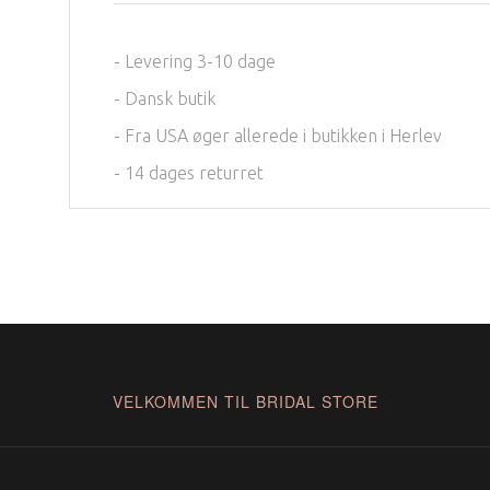
- Levering 3-10 dage
- Dansk butik
- Fra USA øger allerede i butikken i Herlev
- 14 dages returret
VELKOMMEN TIL BRIDAL STORE