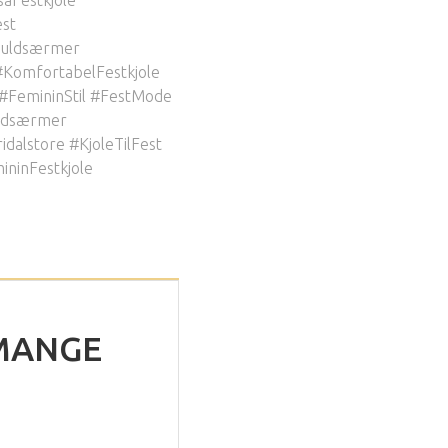
st
muldsærmer
#KomfortabelFestkjole
 #FemininStil #FestMode
ldsærmer
idalstore #KjoleTilFest
ninFestkjole
 MANGE