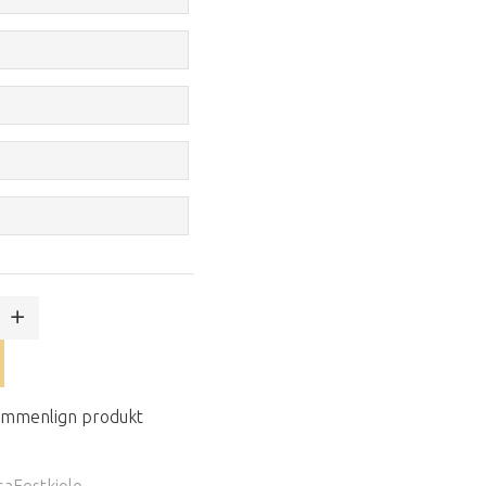
mmenlign produkt
aFestkjole