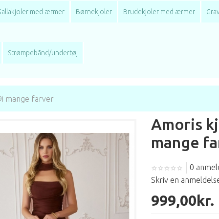
Gallakjoler med ærmer
Børnekjoler
Brudekjoler med ærmer
Grav
Strømpebånd/undertøj
9i mange farver
Amoris kj
mange fa
0 anmel
Skriv en anmeldels
999,00kr.