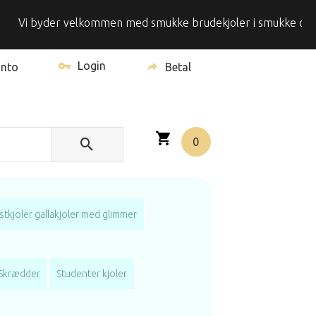
i byder velkommen med smukke brudekjoler i smukke omgivelser
Login
onto
Betal
0
stkjoler gallakjoler med glimmer
Skrædder
Studenter kjoler