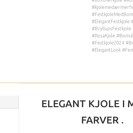
#kjolemedærmerfe
#FestkjoleMedBo
#ElegantFestkjole 
#BryllupsFestkjole
#RosaKjole #Bomu
#Festkjole2024 #Br
#ElegantLook #Femi
ELEGANT KJOLE I
FARVER .