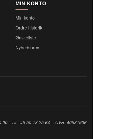
MIN KONTO
Min konto
Ordre historik
Ønskeliste
Nyhedsbrev
0.00 - Tlf +45 50 18 25 64 -. CVR: 40581936