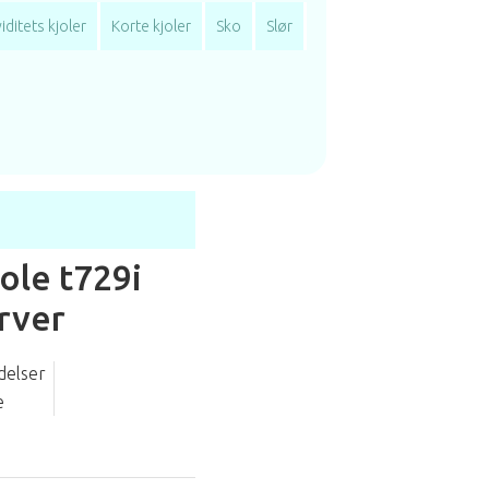
iditets kjoler
Korte kjoler
Sko
Slør
ole t729i
rver
delser
e