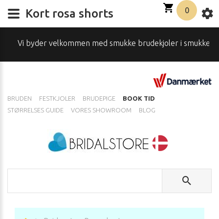
0
Kort rosa shorts
i byder velkommen med smukke brudekjoler i smukke omgivelser
BRUDEN
FESTKJOLER
BRUDEPIGE
BOOK TID
STØRRELSES GUIDE
VORES SHOWROOM
BLOG