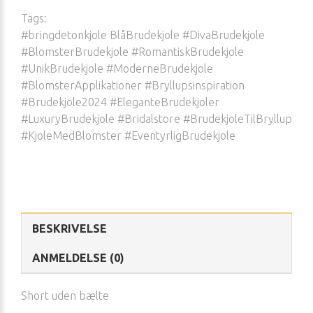
Tags:
#bringdetonkjole BlåBrudekjole #DivaBrudekjole
#BlomsterBrudekjole #RomantiskBrudekjole
#UnikBrudekjole #ModerneBrudekjole
#BlomsterApplikationer #Bryllupsinspiration
#Brudekjole2024 #EleganteBrudekjoler
#LuxuryBrudekjole #Bridalstore #BrudekjoleTilBryllup
#KjoleMedBlomster #EventyrligBrudekjole
BESKRIVELSE
ANMELDELSE (0)
Short uden bælte