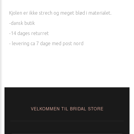
Kjolen er ikke strech og meget blød i materialet.
-dansk butik
-14 dages returret
- levering ca 7 dage med post nord
VELKOMMEN TIL BRIDAL STORE