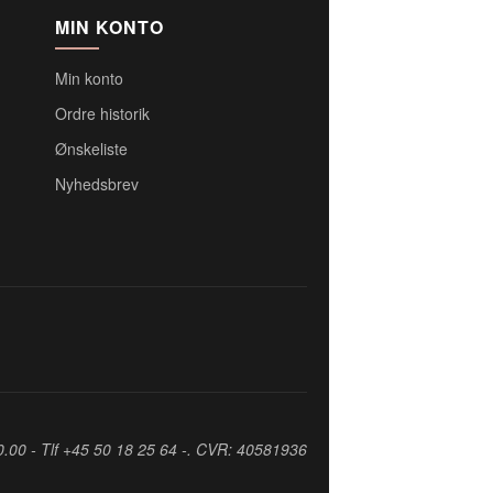
MIN KONTO
Min konto
Ordre historik
Ønskeliste
Nyhedsbrev
0.00 - Tlf +45 50 18 25 64 -. CVR: 40581936