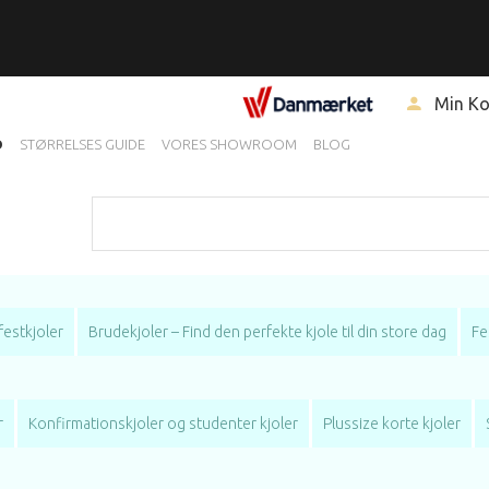
Min K
D
STØRRELSES GUIDE
VORES SHOWROOM
BLOG
festkjoler
Brudekjoler – Find den perfekte kjole til din store dag
Fe
r
Konfirmationskjoler og studenter kjoler
Plussize korte kjoler