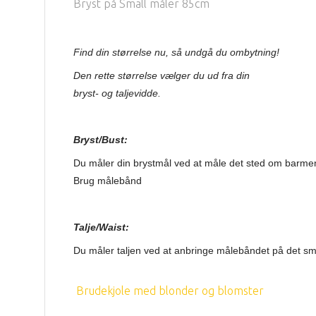
Bryst på Small måler 85cm
Find
din størrelse nu, så undgå du ombytning!
Den rette størrelse vælger du ud fra din
bryst- og taljevidde.
Bryst/Bust:
Du måler din brystmål ved at måle det sted om barmen
Brug målebånd
Talje/Waist:
Du måler taljen ved at anbringe målebåndet på det sma
Brudekjole med blonder og blomster