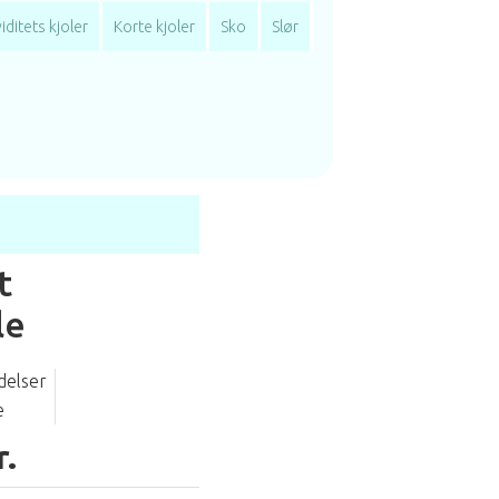
iditets kjoler
Korte kjoler
Sko
Slør
t
le
delser
e
r.