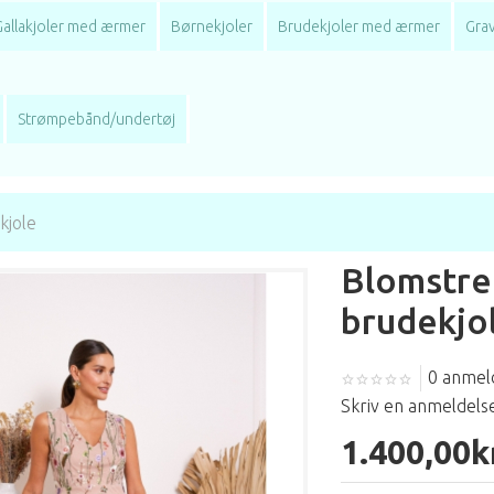
Gallakjoler med ærmer
Børnekjoler
Brudekjoler med ærmer
Grav
Strømpebånd/undertøj
kjole
Blomstre
brudekjo
0 anmel
Skriv en anmeldels
1.400,00k