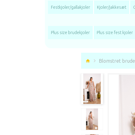
Festkjoler/gallakjoler
Kjoler/jakkesæt
Plus size brudekjoler
Plus size fest kjoler
Blomstret brude