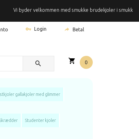
Vi byder velkommen med smukke brudekjoler i smukke omgivelse
Login
onto
Betal
0
stkjoler gallakjoler med glimmer
Skrædder
Studenter kjoler