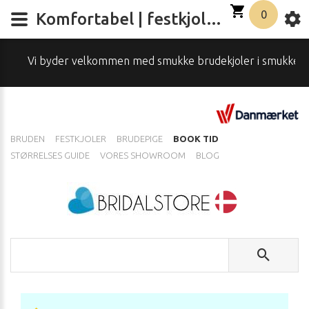
0
Komfortabel | festkjole fra danske butik
Vi byder velkommen med smukke brudekjoler i smukke omgivelse
BRUDEN
FESTKJOLER
BRUDEPIGE
BOOK TID
STØRRELSES GUIDE
VORES SHOWROOM
BLOG