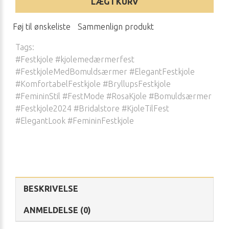
LÆG I KURV
Føj til ønskeliste
Sammenlign produkt
Tags:
#Festkjole #kjolemedærmerfest
#FestkjoleMedBomuldsærmer #ElegantFestkjole
#KomfortabelFestkjole #BryllupsFestkjole
#FemininStil #FestMode #RosaKjole #Bomuldsærmer
#Festkjole2024 #Bridalstore #KjoleTilFest
#ElegantLook #FemininFestkjole
BESKRIVELSE
ANMELDELSE (0)