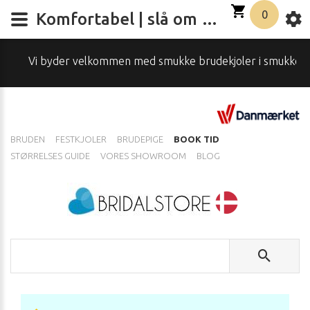
0
Komfortabel | slå om kjole blå
Vi byder velkommen med smukke brudekjoler i smukke omgivels
BRUDEN
FESTKJOLER
BRUDEPIGE
BOOK TID
STØRRELSES GUIDE
VORES SHOWROOM
BLOG