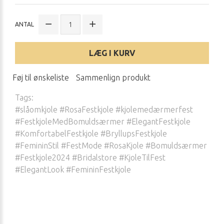
ANTAL
LÆG I KURV
Føj til ønskeliste
Sammenlign produkt
Tags:
#slåomkjole #RosaFestkjole #kjolemedærmerfest
#FestkjoleMedBomuldsærmer #ElegantFestkjole
#KomfortabelFestkjole #BryllupsFestkjole
#FemininStil #FestMode #RosaKjole #Bomuldsærmer
#Festkjole2024 #Bridalstore #KjoleTilFest
#ElegantLook #FemininFestkjole