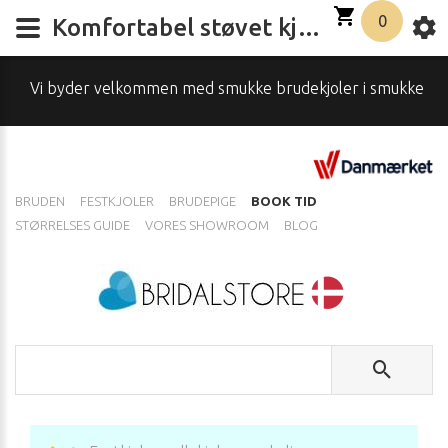
0
Komfortabel støvet kjole | festkjole beige eller blå stropløse
 byder velkommen med smukke brudekjoler i smukke omgivelser
BRUDEN
FESTKJOLER
BRUDEPIGE
BOOK TID
STØRRELSES GUIDE
VORES SHOWROOM
BLOG