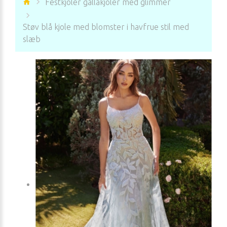
Festkjoler gallakjoler med glimmer
Støv blå kjole med blomster i havfrue stil med
slæb