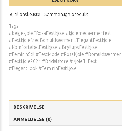
LÆG I KURV
Føj til ønskeliste
Sammenlign produkt
Tags:
#beigekjole#RosaFestkjole #kjolemedærmerfest
#FestkjoleMedBomuldsærmer #ElegantFestkjole
#KomfortabelFestkjole #BryllupsFestkjole
#FemininStil #FestMode #RosaKjole #Bomuldsærmer
#Festkjole2024 #Bridalstore #KjoleTilFest
#ElegantLook #FemininFestkjole
BESKRIVELSE
ANMELDELSE (0)