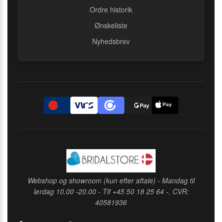
Ordre historik
Ønskeliste
Nyhedsbrev
Pay
D
Pay
Webshop og showroom (kun efter aftale) - Mandag til
lørdag 10.00 -20.00 - Tlf +45 50 18 25 64 -. CVR:
40581936