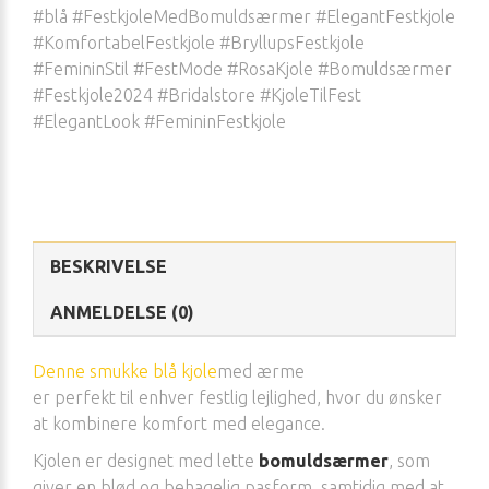
#blå #FestkjoleMedBomuldsærmer #ElegantFestkjole
#KomfortabelFestkjole #BryllupsFestkjole
#FemininStil #FestMode #RosaKjole #Bomuldsærmer
#Festkjole2024 #Bridalstore #KjoleTilFest
#ElegantLook #FemininFestkjole
BESKRIVELSE
ANMELDELSE (0)
Denne smukke blå kjole
med ærme
er perfekt til enhver festlig lejlighed, hvor du ønsker
at kombinere komfort med elegance.
Kjolen er designet med lette
bomuldsærmer
, som
giver en blød og behagelig pasform, samtidig med at