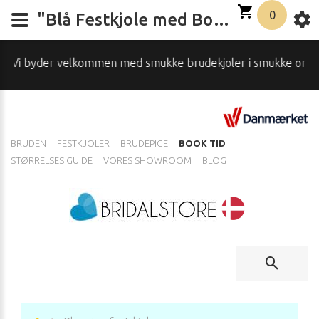
0
"Blå Festkjole med Bomuldsærmer - Elegant og Komfortabel | Weddingdeluxe"
byder velkommen med smukke brudekjoler i smukke omgivelser.
BRUDEN
FESTKJOLER
BRUDEPIGE
BOOK TID
STØRRELSES GUIDE
VORES SHOWROOM
BLOG