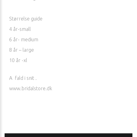
Størrelse guide
4 år-small
6 år- medium
8 år – large
10 år -xl
A fald i snit .
www.bridalstore.dk