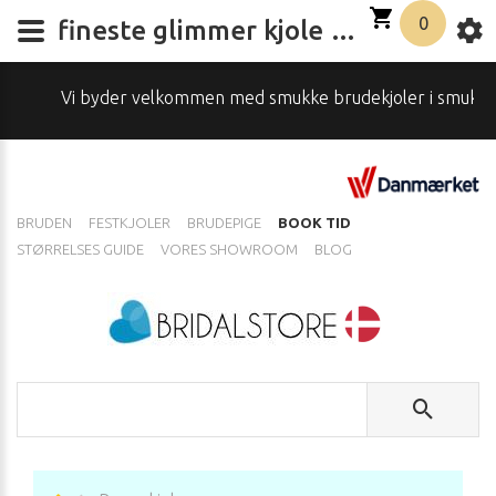
0
fineste glimmer kjole i flere farver til små piger
Vi byder velkommen med smukke brudekjoler i smukke omgi
BRUDEN
FESTKJOLER
BRUDEPIGE
BOOK TID
STØRRELSES GUIDE
VORES SHOWROOM
BLOG