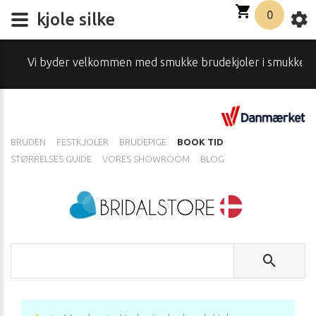
0
kjole silke
Vi byder velkommen med smukke brudekjoler i smukke omgivels
BRUDEN
FESTKJOLER
BRUDEPIGE
BOOK TID
STØRRELSES GUIDE
VORES SHOWROOM
BLOG