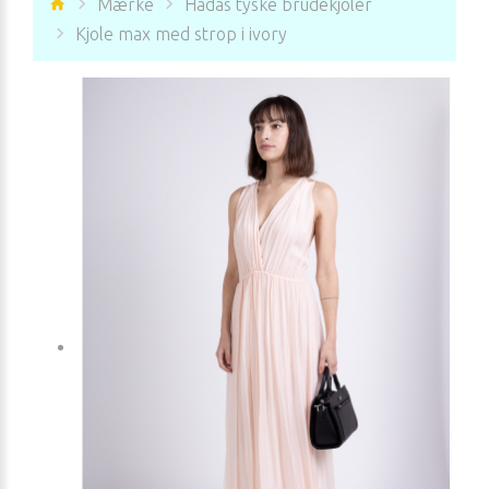
Mærke
Hadas tyske brudekjoler
Kjole max med strop i ivory