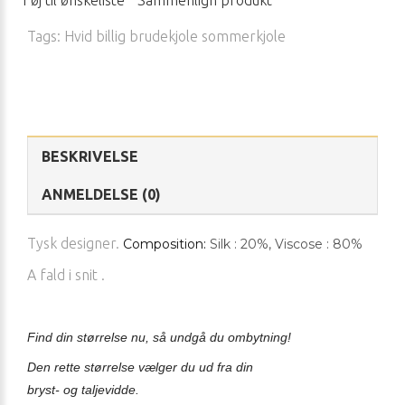
Føj til ønskeliste
Sammenlign produkt
Tags:
Hvid billig brudekjole sommerkjole
BESKRIVELSE
ANMELDELSE (0)
Tysk designer.
Composition:
Silk : 20%
,
Viscose : 80%
A fald i snit .
Find
din størrelse nu, så undgå du ombytning!
Den rette størrelse vælger du ud fra din
bryst- og taljevidde.