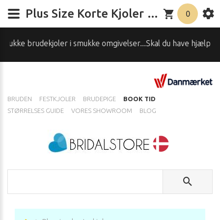
Plus Size Korte Kjoler – Smukke Kurver & Trendy Styles | Bridalstore.dk
0
kke omgivelser...Skal du have hjælp, spørg os - Ring 4242701
BRUDEN
FESTKJOLER
BRUDEPIGE
BOOK TID
STØRRELSES GUIDE
VORES SHOWROOM
BLOG