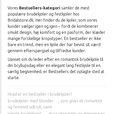
Vores
Bestsellers-kategori
samler de mest
populære brudekjoler og festkjoler hos
Bridalstore.dk. Her finder du de kjoler, som vores
kunder vælger igen og igen – fordi de kombinerer
smukt design, høj komfort og en pasform, der klæder
mange forskellige kropstyper. En bestseller er ikke
bare en trend, men en kjole der har bevist sit værd
gennem efterspørgsel og tilfredse kunder.
Uanset om du leder efter en romantisk brudekjole til
din bryllupsdag eller en elegant lang festkjole til en
særlig begivenhed, er Bestsellers det oplagte sted at
starte.
Hvad er en bestseller i brudekjoler?
brudekjoler med blonder
, som giver et romantisk
og feminint udtryk, samt
simple brudekjoler
, hvor rene linjer og elegance er