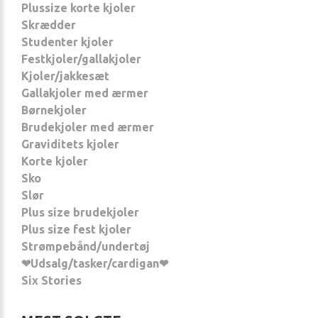
Plussize korte kjoler
Skrædder
Studenter kjoler
Festkjoler/gallakjoler
Kjoler/jakkesæt
Gallakjoler med ærmer
Børnekjoler
Brudekjoler med ærmer
Graviditets kjoler
Korte kjoler
Sko
Slør
Plus size brudekjoler
Plus size fest kjoler
Strømpebånd/undertøj
❤Udsalg/tasker/cardigan❤
Six Stories