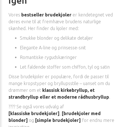
igen
Vores
bestseller brudekjoler
er kendetegnet ved
deres evne til at fremhæve brudens naturlige
skønhed. Her finder du kjoler med:
Smukke blonder og delikate detaljer
Elegante A-line og prinsesse-snit
Romantiske rygudskæringer
Let faldende stoffer som chiffon, tyl og satin
Disse brudekjoler er populære, fordi de passer til
mange kropstyper og bryllupsstile – uanset om du
drømmer om et
klassisk kirkebryllup, et
strandbryllup eller et moderne rådhusbryllup
.
???? Se også vores udvalg af
[klassiske brudekjoler]
,
[brudekjoler med
blonder]
og
[simple brudekjoler]
for endnu mere
inspiration.