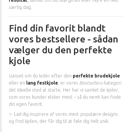
særlig dag.
Find din favorit blandt
vores bestsellere - sådan
vælger du den perfekte
kjole
Uanset om du leder efter den
perfekte brudekjole
eller en
lang festkjole
, er vores
Bestsellers
-kategori
det ideelle sted at starte. Her har vi samlet de kjoler,
som vores kunder elsker mest – så du nemt kan finde
din egen favorit.
✨ Lad dig inspirere af vores mest populære designs
og find kjolen, der får dig til at føle dig helt unik.