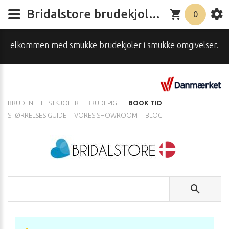
Bridalstore brudekjolebutik – Brudekjoler og Festkjoler i Danmark, Sverige & Norge | Laveste Priser
0
 med smukke brudekjoler i smukke omgivelser...Skal du have h
BRUDEN
FESTKJOLER
BRUDEPIGE
BOOK TID
STØRRELSES GUIDE
VORES SHOWROOM
BLOG