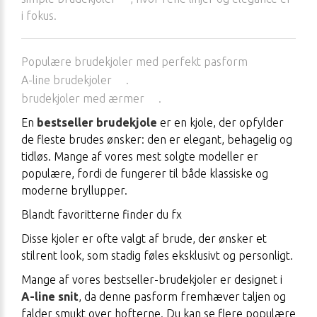
i fokus.
Populære brudekjoler med perfekt pasform
A-line brudekjoler
.
brudekjoler med ærmer
.
En
bestseller brudekjole
er en kjole, der opfylder
de fleste brudes ønsker: den er elegant, behagelig og
tidløs. Mange af vores mest solgte modeller er
populære, fordi de fungerer til både klassiske og
moderne bryllupper.
Blandt favoritterne finder du fx
Disse kjoler er ofte valgt af brude, der ønsker et
stilrent look, som stadig føles eksklusivt og personligt.
Mange af vores bestseller-brudekjoler er designet i
A-line snit
, da denne pasform fremhæver taljen og
falder smukt over hofterne. Du kan se flere populære