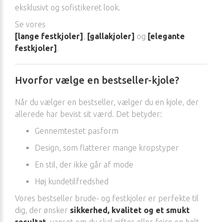
eksklusivt og sofistikeret look.
Se vores
[lange festkjoler]
,
[gallakjoler]
og
[elegante
festkjoler]
.
Hvorfor vælge en bestseller-kjole?
Når du vælger en bestseller, vælger du en kjole, der
allerede har bevist sit værd. Det betyder:
Gennemtestet pasform
Design, som flatterer mange kropstyper
En stil, der ikke går af mode
Høj kundetilfredshed
Vores bestseller brude- og festkjoler er perfekte til
dig, der ønsker
sikkerhed, kvalitet og et smukt
resultat
, uanset om du skal giftes eller fejre en helt